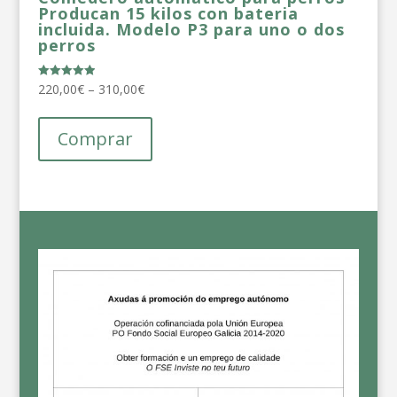
Producan 15 kilos con bateria
incluida. Modelo P3 para uno o dos
perros
220,00
€
–
310,00
€
Valutato
5.00
su 5
Comprar