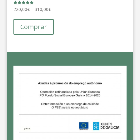
220,00
€
–
310,00
€
Note
5.00
sur 5
Comprar